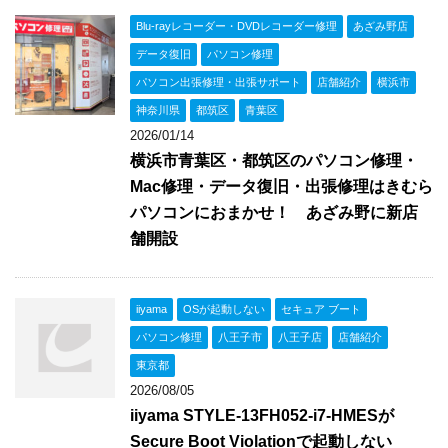
Blu-rayレコーダー・DVDレコーダー修理
あざみ野店
データ復旧
パソコン修理
パソコン出張修理・出張サポート
店舗紹介
横浜市
神奈川県
都筑区
青葉区
2026/01/14
横浜市青葉区・都筑区のパソコン修理・
Mac修理・データ復旧・出張修理はきむら
パソコンにおまかせ！ あざみ野に新店
舗開設
iiyama
OSが起動しない
セキュア ブート
パソコン修理
八王子市
八王子店
店舗紹介
東京都
2026/08/05
iiyama STYLE-13FH052-i7-HMESが
Secure Boot Violationで起動しない