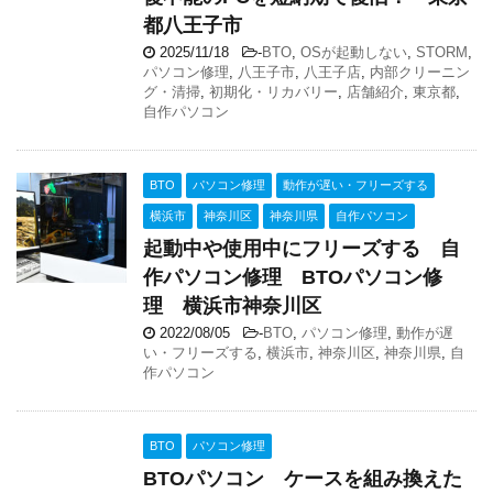
都八王子市
2025/11/18
-
BTO
,
OSが起動しない
,
STORM
,
パソコン修理
,
八王子市
,
八王子店
,
内部クリーニン
グ・清掃
,
初期化・リカバリー
,
店舗紹介
,
東京都
,
自作パソコン
BTO
パソコン修理
動作が遅い・フリーズする
横浜市
神奈川区
神奈川県
自作パソコン
起動中や使用中にフリーズする 自
作パソコン修理 BTOパソコン修
理 横浜市神奈川区
2022/08/05
-
BTO
,
パソコン修理
,
動作が遅
い・フリーズする
,
横浜市
,
神奈川区
,
神奈川県
,
自
作パソコン
BTO
パソコン修理
BTOパソコン ケースを組み換えた