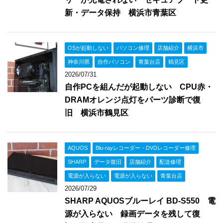
新・データ保持 横浜市青葉区
OSが起動しない
パソコン修理
店舗紹介
横浜市
神奈川県
自作パソコン
青葉台店
鶴見区
2026/07/31
自作PCを組んだが起動しない CPU赤・
DRAMオレンジ点灯をパーツ診断で復
旧 横浜市鶴見区
AQUOS
Blu-rayレコーダー・DVDレコーダー修理
SHARP
データ復旧
店舗紹介
配送修理
電源が入らない
電源が入らない
青葉台店
2026/07/29
SHARP AQUOSブルーレイ BD-S550 電
源が入らない 録画データを残して復