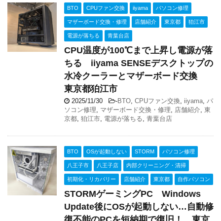
BTO
CPUファン交換
iiyama
パソコン修理
マザーボード交換・修理
店舗紹介
東京都
狛江市
電源が落ちる
青葉台店
CPU温度が100℃まで上昇し電源が落
ちる iiyama SENSEデスクトップの
水冷クーラーとマザーボード交換
東京都狛江市
2025/11/30
-
BTO
,
CPUファン交換
,
iiyama
,
パ
ソコン修理
,
マザーボード交換・修理
,
店舗紹介
,
東
京都
,
狛江市
,
電源が落ちる
,
青葉台店
BTO
OSが起動しない
STORM
パソコン修理
八王子市
八王子店
内部クリーニング・清掃
初期化・リカバリー
店舗紹介
東京都
自作パソコン
STORMゲーミングPC Windows
Update後にOSが起動しない…自動修
復不能のPCを短納期で復旧！ 東京