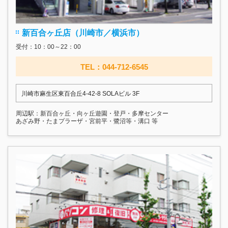
新百合ヶ丘店（川崎市／横浜市）
受付：10：00～22：00
TEL：044-712-6545
川崎市麻生区東百合丘4-42-8 SOLAビル 3F
周辺駅：新百合ヶ丘・向ヶ丘遊園・登戸・多摩センター
あざみ野・たまプラーザ・宮前平・鷺沼等・溝口 等