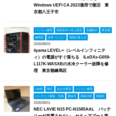
Windows UEFI CA 2023適用で復旧 東
京都八王子市
パソコン修理
世田谷代々木上原店
店舗紹介
東京都
練馬区
自作パソコン
電源が落ちる
2026/08/03
iiyama LEVEL∞（レベルインフィニテ
ィ）の電源がすぐ落ちる ILeDXs-G059-
L117K-WASXBの水冷クーラー故障を修
理 東京都練馬区
LAVIE
NEC
あざみ野店
パソコン修理
バッテリー膨張・交換
横浜市
神奈川県
青葉区
2026/08/01
NEC LAVIE N15 PC-N1585AAL バッテ
リーが充電されない セキュアブート更