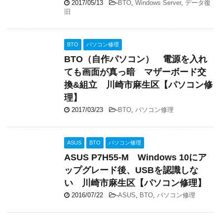
2017/05/13
-
BTO
,
Windows Server
,
データ復
旧
BTO
パソコン修理
BTO（自作パソコン） 電源を入れ
ても画面が真っ暗 マザーボード交
換&組立 川崎市麻生区【パソコン修
理】
2017/03/23
-
BTO
,
パソコン修理
ASUS
BTO
パソコン修理
ASUS P7H55-M Windows 10にア
ップグレード後、USBを認識しな
い 川崎市麻生区【パソコン修理】
2016/07/22
-
ASUS
,
BTO
,
パソコン修理