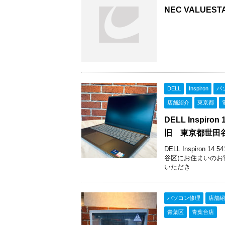
NEC VALUE
DELL
Inspiron
パ
店舗紹介
東京都
DELL Inspi
旧 東京都世田
DELL Inspiro
谷区にお住まいのお
いただき ...
パソコン修理
店舗紹
青葉区
青葉台店