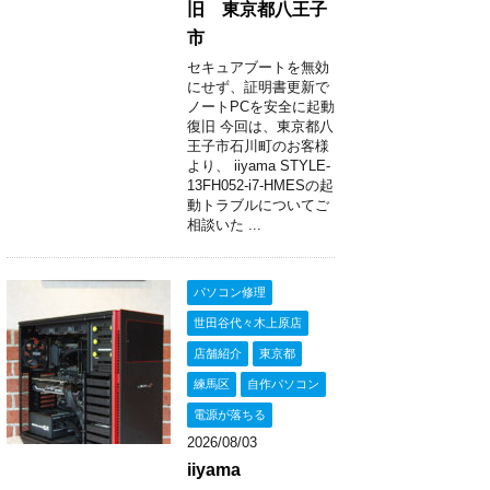
旧 東京都八王子
市
セキュアブートを無効
にせず、証明書更新で
ノートPCを安全に起動
復旧 今回は、東京都八
王子市石川町のお客様
より、 iiyama STYLE-
13FH052-i7-HMESの起
動トラブルについてご
相談いた ...
パソコン修理
世田谷代々木上原店
店舗紹介
東京都
練馬区
自作パソコン
電源が落ちる
2026/08/03
iiyama