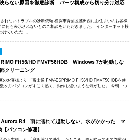
が映らない原因を徹底診断 パーツ構成から切り分け対応
示されないトラブルの診断依頼 横浜市青葉区荏田西にお住まいのお客様
画面に何も表示されないとのご相談をいただきました。 インターネット検
けていただ ...
RIMO FH56/HD FMVF56HDB Windows 7が起動しな
内部クリーニング
客様より 「富士通 FMV-ESPRIMO FH56/HD FMVF56HDBを使
こ数ヶ月パソコンがすごく熱く、動作も遅いような気がした。 今朝、つ
ware Aurora R4 雨に濡れて起動しない、水がかかった マ
換【パソコン修理】
区のお客様より 「窓を開けて外出したところ、雨が降ってきて部屋が