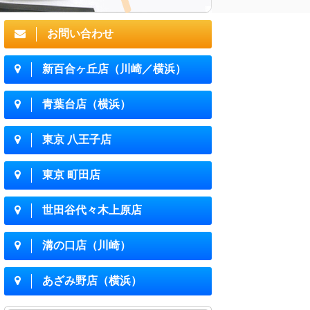
お問い合わせ
新百合ヶ丘店（川崎／横浜）
青葉台店（横浜）
東京 八王子店
東京 町田店
世田谷代々木上原店
溝の口店（川崎）
あざみ野店（横浜）