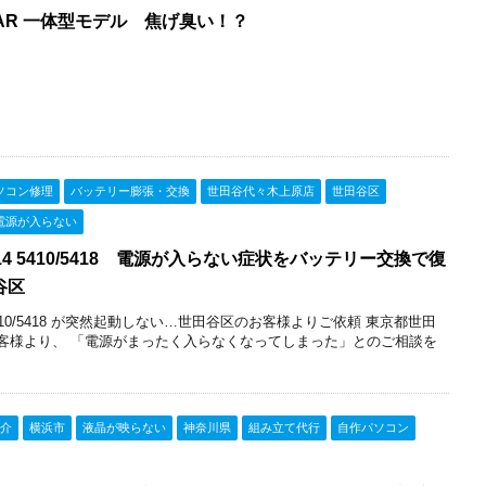
STAR 一体型モデル 焦げ臭い！？
ソコン修理
バッテリー膨張・交換
世田谷代々木上原店
世田谷区
電源が入らない
ron 14 5410/5418 電源が入らない症状をバッテリー交換で復
谷区
n 14 5410/5418 が突然起動しない…世田谷区のお客様よりご依頼 東京都世田
客様より、 「電源がまったく入らなくなってしまった」とのご相談を
介
横浜市
液晶が映らない
神奈川県
組み立て代行
自作パソコン