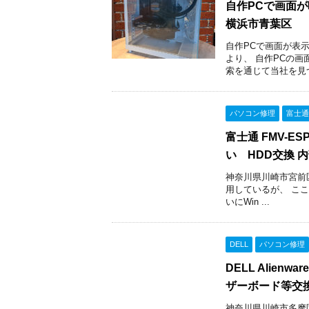
自作PCで画面
横浜市青葉区
自作PCで画面が表
より、 自作PCの
索を通じて当社を見つ
パソコン修理
富士通
富士通 FMV-ESP
い HDD交換 
神奈川県川崎市宮前区のお
用しているが、 こ
いにWin ...
DELL
パソコン修理
DELL Alien
ザーボード等交
神奈川県川崎市多摩