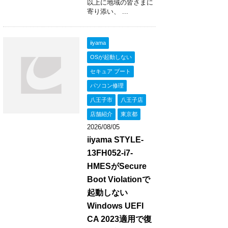
以上に地域の皆さまに
寄り添い、 ...
iiyama
OSが起動しない
セキュア ブート
パソコン修理
八王子市
八王子店
店舗紹介
東京都
2026/08/05
iiyama STYLE-
13FH052-i7-
HMESがSecure
Boot Violationで
起動しない
Windows UEFI
CA 2023適用で復