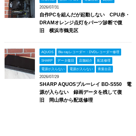
2026/07/31
自作PCを組んだが起動しない CPU赤・
DRAMオレンジ点灯をパーツ診断で復
旧 横浜市鶴見区
AQUOS
Blu-rayレコーダー・DVDレコーダー修理
SHARP
データ復旧
店舗紹介
配送修理
電源が入らない
電源が入らない
青葉台店
2026/07/29
SHARP AQUOSブルーレイ BD-S550 電
源が入らない 録画データを残して復
旧 岡山県から配送修理