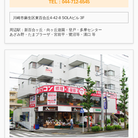
TEL：044-712-6545
川崎市麻生区東百合丘4-42-8 SOLAビル 3F
周辺駅：新百合ヶ丘・向ヶ丘遊園・登戸・多摩センター
あざみ野・たまプラーザ・宮前平・鷺沼等・溝口 等