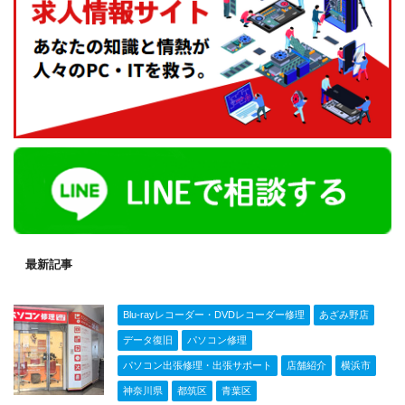
最新記事
Blu-rayレコーダー・DVDレコーダー修理
あざみ野店
データ復旧
パソコン修理
パソコン出張修理・出張サポート
店舗紹介
横浜市
神奈川県
都筑区
青葉区