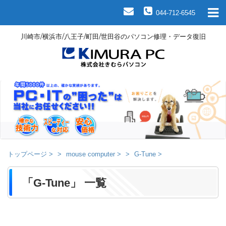
044-712-6545
川崎市/横浜市/八王子/町田/世田谷のパソコン修理・データ復旧
トップページ
>
mouse computer
>
G-Tune
>
「G-Tune」 一覧