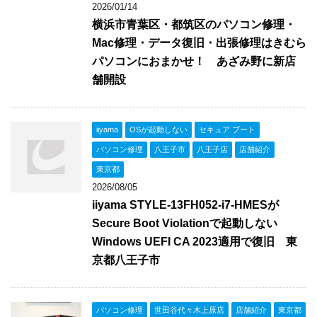
2026/01/14
横浜市青葉区・都筑区のパソコン修理・
Mac修理・データ復旧・出張修理はきむら
パソコンにおまかせ！ あざみ野に新店
舗開設
iiyama
OSが起動しない
セキュア ブート
パソコン修理
八王子市
八王子店
店舗紹介
東京都
2026/08/05
iiyama STYLE-13FH052-i7-HMESが
Secure Boot Violationで起動しない
Windows UEFI CA 2023適用で復旧 東
京都八王子市
パソコン修理
世田谷代々木上原店
店舗紹介
東京都