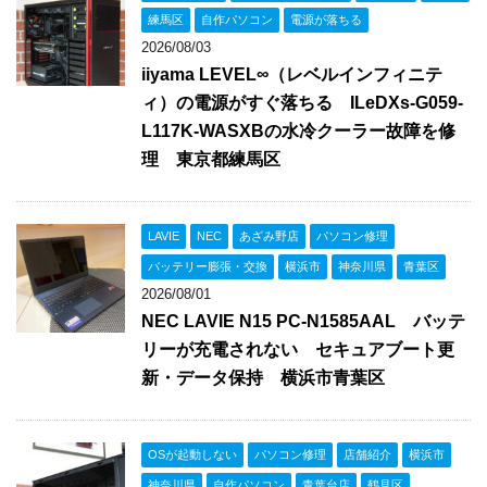
練馬区
自作パソコン
電源が落ちる
2026/08/03
iiyama LEVEL∞（レベルインフィニテ
ィ）の電源がすぐ落ちる ILeDXs-G059-
L117K-WASXBの水冷クーラー故障を修
理 東京都練馬区
LAVIE
NEC
あざみ野店
パソコン修理
バッテリー膨張・交換
横浜市
神奈川県
青葉区
2026/08/01
NEC LAVIE N15 PC-N1585AAL バッテ
リーが充電されない セキュアブート更
新・データ保持 横浜市青葉区
OSが起動しない
パソコン修理
店舗紹介
横浜市
神奈川県
自作パソコン
青葉台店
鶴見区