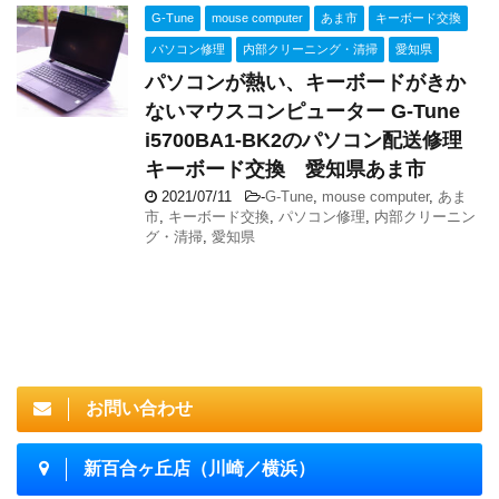
G-Tune
mouse computer
あま市
キーボード交換
パソコン修理
内部クリーニング・清掃
愛知県
パソコンが熱い、キーボードがきか
ないマウスコンピューター G-Tune
i5700BA1-BK2のパソコン配送修理
キーボード交換 愛知県あま市
2021/07/11
-
G-Tune
,
mouse computer
,
あま
市
,
キーボード交換
,
パソコン修理
,
内部クリーニン
グ・清掃
,
愛知県
お問い合わせ
新百合ヶ丘店（川崎／横浜）