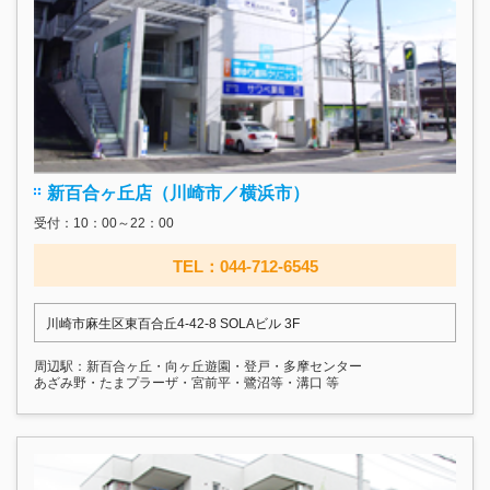
新百合ヶ丘店（川崎市／横浜市）
受付：10：00～22：00
TEL：044-712-6545
川崎市麻生区東百合丘4-42-8 SOLAビル 3F
周辺駅：新百合ヶ丘・向ヶ丘遊園・登戸・多摩センター
あざみ野・たまプラーザ・宮前平・鷺沼等・溝口 等