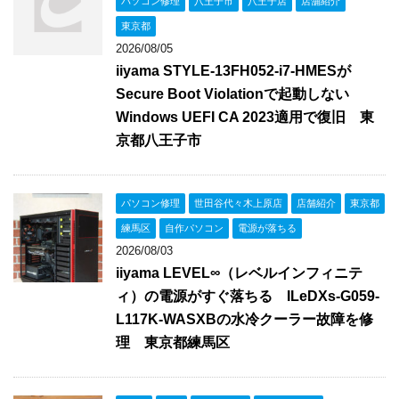
パソコン修理
八王子市
八王子店
店舗紹介
東京都
2026/08/05
iiyama STYLE-13FH052-i7-HMESが
Secure Boot Violationで起動しない
Windows UEFI CA 2023適用で復旧 東
京都八王子市
パソコン修理
世田谷代々木上原店
店舗紹介
東京都
練馬区
自作パソコン
電源が落ちる
2026/08/03
iiyama LEVEL∞（レベルインフィニテ
ィ）の電源がすぐ落ちる ILeDXs-G059-
L117K-WASXBの水冷クーラー故障を修
理 東京都練馬区