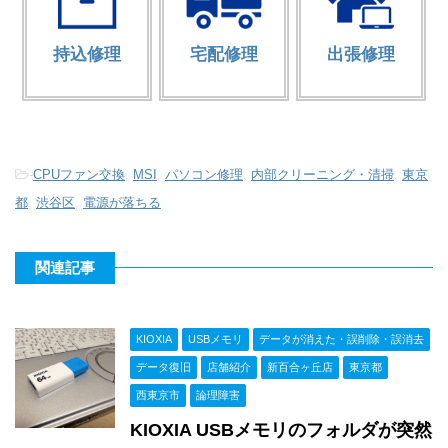
持込修理
宅配修理
出張修理
-
CPUファン交換
,
MSI
,
パソコン修理
,
内部クリーニング・清掃
,
東京
都
,
渋谷区
,
電源が落ちる
関連記事
KIOXIA
USBメモリ
データが消えた・誤削除・誤消去
データ復旧
店舗紹介
新百合ヶ丘店
東京都
西東京市
論理障害
KIOXIA USBメモリのフォルダが突然