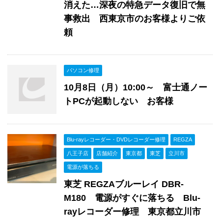
消えた…深夜の特急データ復旧で無
事救出 西東京市のお客様よりご依
頼
パソコン修理
10月8日（月）10:00～ 富士通ノー
トPCが起動しない お客様
Blu-rayレコーダー・DVDレコーダー修理
REGZA
八王子店
店舗紹介
東京都
東芝
立川市
電源が落ちる
東芝 REGZAブルーレイ DBR-
M180 電源がすぐに落ちる Blu-
rayレコーダー修理 東京都立川市