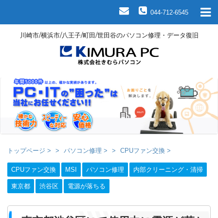
044-712-6545
川崎市/横浜市/八王子/町田/世田谷のパソコン修理・データ復旧
トップページ
>
パソコン修理
>
CPUファン交換
>
CPUファン交換
MSI
パソコン修理
内部クリーニング・清掃
東京都
渋谷区
電源が落ちる