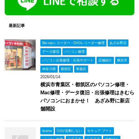
最新記事
Blu-rayレコーダー・DVDレコーダー修理
あざみ野店
データ復旧
パソコン修理
パソコン出張修理・出張サポート
店舗紹介
横浜市
神奈川県
都筑区
青葉区
2026/01/14
横浜市青葉区・都筑区のパソコン修理・
Mac修理・データ復旧・出張修理はきむら
パソコンにおまかせ！ あざみ野に新店
舗開設
iiyama
OSが起動しない
セキュア ブート