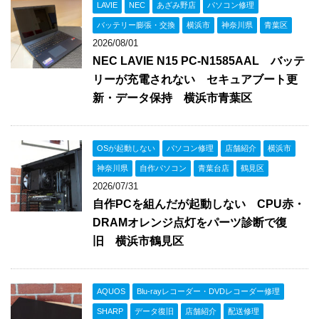
LAVIE
NEC
あざみ野店
パソコン修理
バッテリー膨張・交換
横浜市
神奈川県
青葉区
2026/08/01
NEC LAVIE N15 PC-N1585AAL バッテ
リーが充電されない セキュアブート更
新・データ保持 横浜市青葉区
OSが起動しない
パソコン修理
店舗紹介
横浜市
神奈川県
自作パソコン
青葉台店
鶴見区
2026/07/31
自作PCを組んだが起動しない CPU赤・
DRAMオレンジ点灯をパーツ診断で復
旧 横浜市鶴見区
AQUOS
Blu-rayレコーダー・DVDレコーダー修理
SHARP
データ復旧
店舗紹介
配送修理