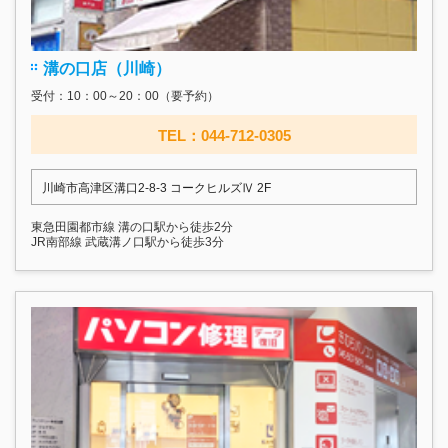
溝の口店（川崎）
受付：10：00～20：00（要予約）
TEL：044-712-0305
川崎市高津区溝口2-8-3 コークヒルズⅣ 2F
東急田園都市線 溝の口駅から徒歩2分
JR南部線 武蔵溝ノ口駅から徒歩3分