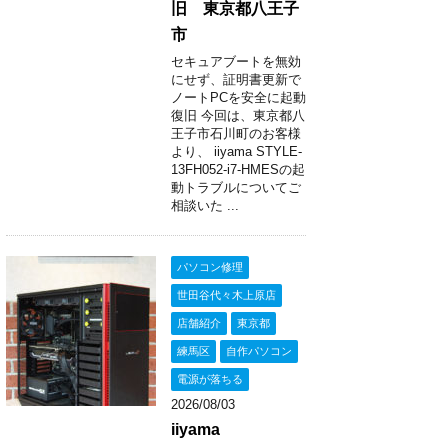
旧 東京都八王子
市
セキュアブートを無効
にせず、証明書更新で
ノートPCを安全に起動
復旧 今回は、東京都八
王子市石川町のお客様
より、 iiyama STYLE-
13FH052-i7-HMESの起
動トラブルについてご
相談いた ...
パソコン修理
世田谷代々木上原店
店舗紹介
東京都
練馬区
自作パソコン
電源が落ちる
2026/08/03
iiyama