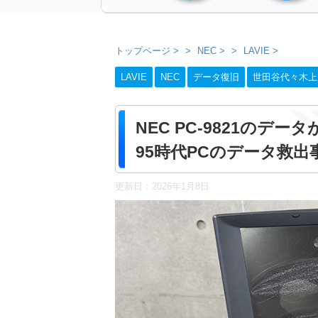
トップページ
>
NEC
>
LAVIE
>
LAVIE
NEC
データ復旧
世田谷代々木上
NEC PC-9821のデ
95時代PCのデータ救
更新日：
2026年1月8日