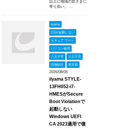
以上に地域の皆さまに
寄り添い、 ...
iiyama
OSが起動しない
セキュア ブート
パソコン修理
八王子市
八王子店
店舗紹介
東京都
2026/08/05
iiyama STYLE-
13FH052-i7-
HMESがSecure
Boot Violationで
起動しない
Windows UEFI
CA 2023適用で復