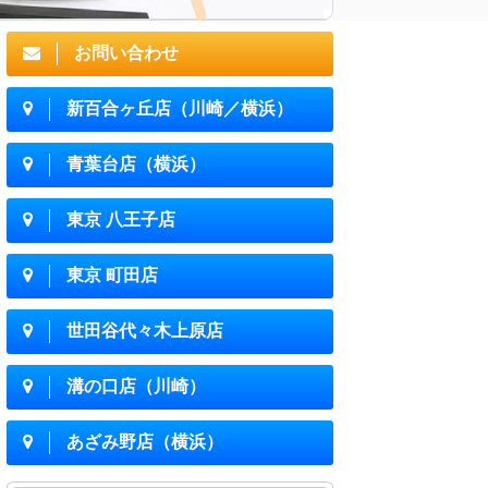
お問い合わせ
新百合ヶ丘店（川崎／横浜）
青葉台店（横浜）
東京 八王子店
東京 町田店
世田谷代々木上原店
溝の口店（川崎）
あざみ野店（横浜）