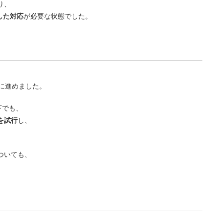
り、
した対応
が必要な状態でした。
に進めました。
下でも、
を試行
し、
ついても、