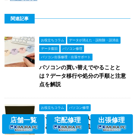
関連記事
お役立ちコラム
データが消えた・誤削除・誤消去
データ復旧
パソコン修理
パソコン出張修理・出張サポート
パソコンの買い替えでやることと
は？データ移行や処分の手順と注意
点を解説
お役立ちコラム
パソコン修理
ネットが繋がりにくい原因は？対処
店舗一覧
宅配修理
出張修理
法と対策について解説