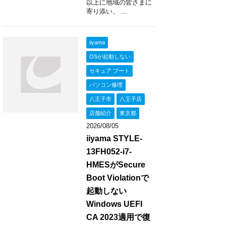
以上に地域の皆さまに
寄り添い、 ...
iiyama
OSが起動しない
セキュア ブート
パソコン修理
八王子市
八王子店
店舗紹介
東京都
2026/08/05
iiyama STYLE-
13FH052-i7-
HMESがSecure
Boot Violationで
起動しない
Windows UEFI
CA 2023適用で復