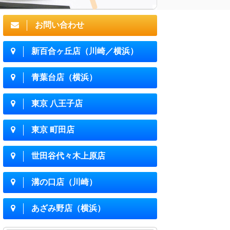
お問い合わせ
新百合ヶ丘店（川崎／横浜）
青葉台店（横浜）
東京 八王子店
東京 町田店
世田谷代々木上原店
溝の口店（川崎）
あざみ野店（横浜）