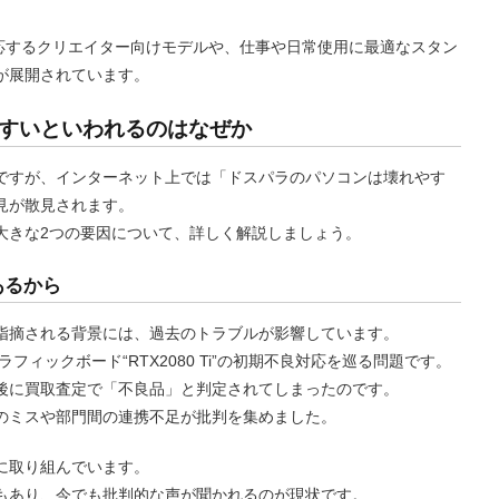
対応するクリエイター向けモデルや、仕事や日常使用に最適なスタン
が展開されています。
すいといわれるのはなぜか
ですが、インターネット上では「ドスパラのパソコンは壊れやす
見が散見されます。
大きな2つの要因について、詳しく解説しましょう。
あるから
指摘される背景には、過去のトラブルが影響しています。
フィックボード“RTX2080 Ti”の初期不良対応を巡る問題です。
後に買取査定で「不良品」と判定されてしまったのです。
のミスや部門間の連携不足が批判を集めました。
に取り組んでいます。
もあり、今でも批判的な声が聞かれるのが現状です。