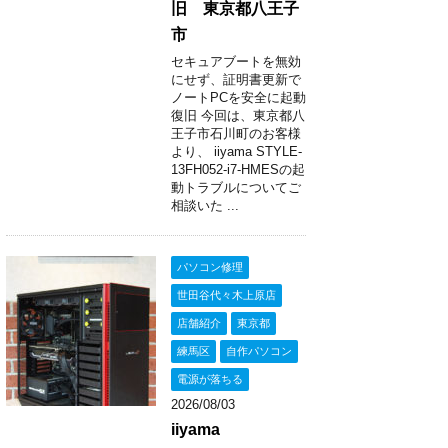
旧 東京都八王子
市
セキュアブートを無効
にせず、証明書更新で
ノートPCを安全に起動
復旧 今回は、東京都八
王子市石川町のお客様
より、 iiyama STYLE-
13FH052-i7-HMESの起
動トラブルについてご
相談いた ...
パソコン修理
世田谷代々木上原店
店舗紹介
東京都
練馬区
自作パソコン
電源が落ちる
2026/08/03
iiyama