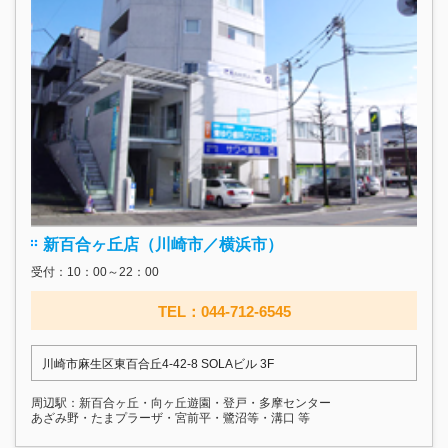
新百合ヶ丘店（川崎市／横浜市）
受付：10：00～22：00
TEL：044-712-6545
川崎市麻生区東百合丘4-42-8 SOLAビル 3F
周辺駅：新百合ヶ丘・向ヶ丘遊園・登戸・多摩センター
あざみ野・たまプラーザ・宮前平・鷺沼等・溝口 等