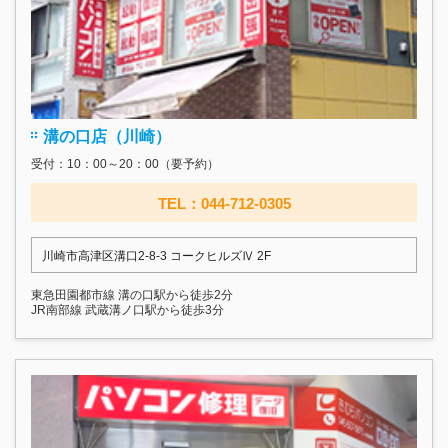
溝の口店（川崎）
受付：10：00～20：00（要予約）
TEL：044-712-0305
川崎市高津区溝口2-8-3 コークヒルズⅣ 2F
東急田園都市線 溝の口駅から徒歩2分
JR南部線 武蔵溝ノ口駅から徒歩3分