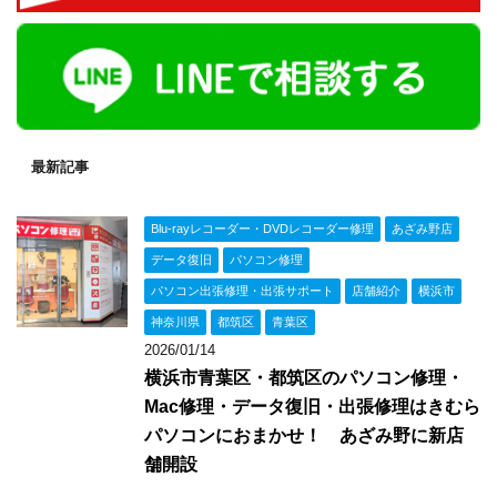
最新記事
Blu-rayレコーダー・DVDレコーダー修理
あざみ野店
データ復旧
パソコン修理
パソコン出張修理・出張サポート
店舗紹介
横浜市
神奈川県
都筑区
青葉区
2026/01/14
横浜市青葉区・都筑区のパソコン修理・
Mac修理・データ復旧・出張修理はきむら
パソコンにおまかせ！ あざみ野に新店
舗開設