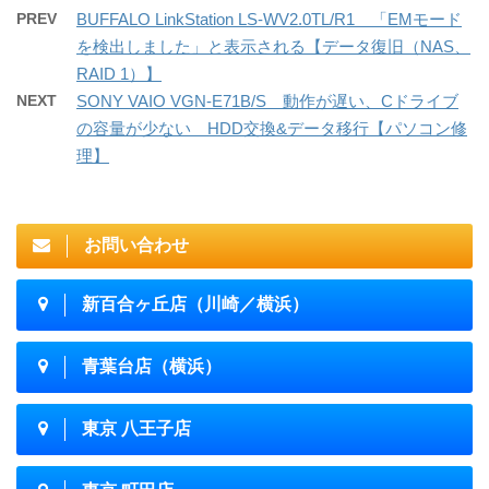
PREV
BUFFALO LinkStation LS-WV2.0TL/R1 「EMモード
を検出しました」と表示される【データ復旧（NAS、
RAID 1）】
NEXT
SONY VAIO VGN-E71B/S 動作が遅い、Cドライブ
の容量が少ない HDD交換&データ移行【パソコン修
理】
お問い合わせ
新百合ヶ丘店（川崎／横浜）
青葉台店（横浜）
東京 八王子店