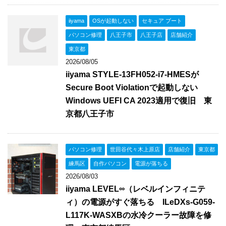
iiyama
OSが起動しない
セキュア ブート
パソコン修理
八王子市
八王子店
店舗紹介
東京都
2026/08/05
iiyama STYLE-13FH052-i7-HMESが
Secure Boot Violationで起動しない
Windows UEFI CA 2023適用で復旧 東
京都八王子市
パソコン修理
世田谷代々木上原店
店舗紹介
東京都
練馬区
自作パソコン
電源が落ちる
2026/08/03
iiyama LEVEL∞（レベルインフィニテ
ィ）の電源がすぐ落ちる ILeDXs-G059-
L117K-WASXBの水冷クーラー故障を修