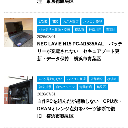
理 東京都練馬区
LAVIE
NEC
あざみ野店
パソコン修理
バッテリー膨張・交換
横浜市
神奈川県
青葉区
2026/08/01
NEC LAVIE N15 PC-N1585AAL バッテ
リーが充電されない セキュアブート更
新・データ保持 横浜市青葉区
OSが起動しない
パソコン修理
店舗紹介
横浜市
神奈川県
自作パソコン
青葉台店
鶴見区
2026/07/31
自作PCを組んだが起動しない CPU赤・
DRAMオレンジ点灯をパーツ診断で復
旧 横浜市鶴見区