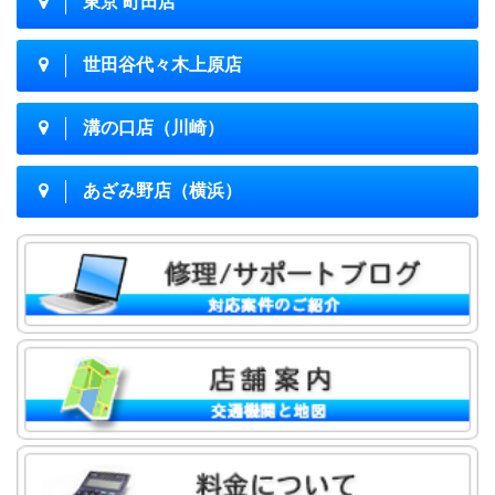
東京 町田店
世田谷代々木上原店
溝の口店（川崎）
あざみ野店（横浜）