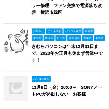
ラー修理 ファン交換で電源落ち改
善 横浜市緑区
お知らせ
データ復旧
パソコン修理
川崎市
東京都
横浜市
町田市
神奈川県
青葉区
麻生区
きむらパソコンは年末12月31日ま
で、2023年お正月も休まず営業中で
す！
パソコン修理
11月9日（金）20:00～ SONYノー
トPCが起動しない お客様