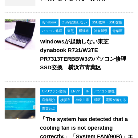
dynabook
OSが起動しない
SSD故障・SSD交換
パソコン修理
東芝
横浜市
神奈川県
青葉区
Windowsが起動しない東芝
dynabook R731/W3TE
PR7313TERBBW3のパソコン修理
SSD交換 横浜市青葉区
CPUファン交換
ENVY
HP
パソコン修理
店舗紹介
横浜市
神奈川県
緑区
電源が落ちる
青葉台店
「The system has detected that a
cooling fan is not operating
correctly.」「System FAN(90B)」エ