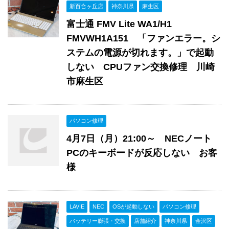
新百合ヶ丘店
神奈川県
麻生区
富士通 FMV Lite WA1/H1
FMVWH1A151 「ファンエラー。シ
ステムの電源が切れます。」で起動
しない CPUファン交換修理 川崎
市麻生区
パソコン修理
4月7日（月）21:00～ NECノート
PCのキーボードが反応しない お客
様
LAVIE
NEC
OSが起動しない
パソコン修理
バッテリー膨張・交換
店舗紹介
神奈川県
金沢区