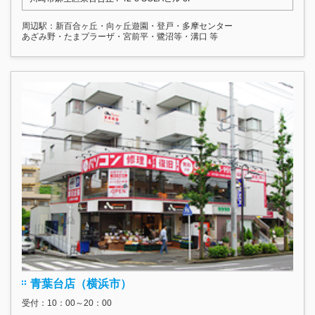
周辺駅：新百合ヶ丘・向ヶ丘遊園・登戸・多摩センター
あざみ野・たまプラーザ・宮前平・鷺沼等・溝口 等
青葉台店（横浜市）
受付：10：00～20：00