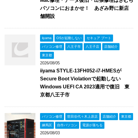
Mac修理・データ復旧・出張修理はきむら
パソコンにおまかせ！ あざみ野に新店
舗開設
iiyama
OSが起動しない
セキュア ブート
パソコン修理
八王子市
八王子店
店舗紹介
東京都
2026/08/05
iiyama STYLE-13FH052-i7-HMESが
Secure Boot Violationで起動しない
Windows UEFI CA 2023適用で復旧 東
京都八王子市
パソコン修理
世田谷代々木上原店
店舗紹介
東京都
練馬区
自作パソコン
電源が落ちる
2026/08/03