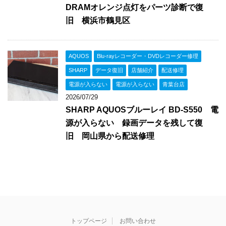
DRAMオレンジ点灯をパーツ診断で復
旧 横浜市鶴見区
AQUOS
Blu-rayレコーダー・DVDレコーダー修理
SHARP
データ復旧
店舗紹介
配送修理
電源が入らない
電源が入らない
青葉台店
2026/07/29
SHARP AQUOSブルーレイ BD-S550 電
源が入らない 録画データを残して復
旧 岡山県から配送修理
トップページ
お問い合わせ