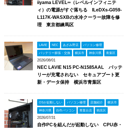
iiyama LEVEL∞（レベルインフィニテ
ィ）の電源がすぐ落ちる ILeDXs-G059-
L117K-WASXBの水冷クーラー故障を修
理 東京都練馬区
LAVIE
NEC
あざみ野店
パソコン修理
バッテリー膨張・交換
横浜市
神奈川県
青葉区
2026/08/01
NEC LAVIE N15 PC-N1585AAL バッテ
リーが充電されない セキュアブート更
新・データ保持 横浜市青葉区
OSが起動しない
パソコン修理
店舗紹介
横浜市
神奈川県
自作パソコン
青葉台店
鶴見区
2026/07/31
自作PCを組んだが起動しない CPU赤・