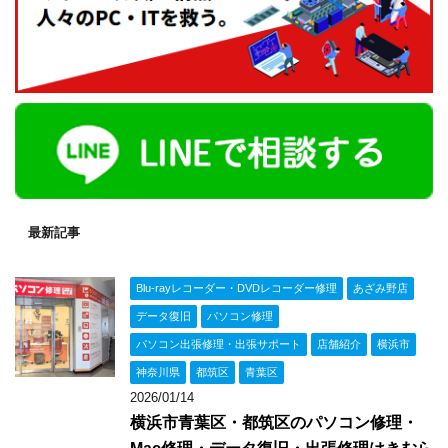
最新記事
Blu-rayレコーダー・DVDレコーダー修理
あざみ野店
データ復旧
パソコン修理
パソコン出張修理・出張サポート
店舗紹介
横浜市
神奈川県
都筑区
青葉区
2026/01/14
横浜市青葉区・都筑区のパソコン修理・