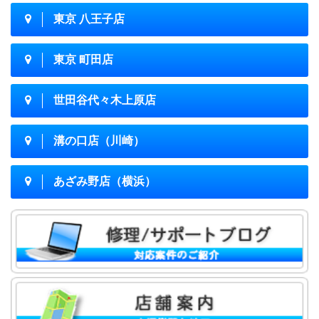
東京 八王子店
東京 町田店
世田谷代々木上原店
溝の口店（川崎）
あざみ野店（横浜）