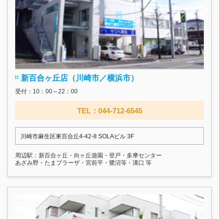
新百合ヶ丘店（川崎市／横浜市）
受付：10：00～22：00
TEL：044-712-6545
川崎市麻生区東百合丘4-42-8 SOLAビル 3F
周辺駅：新百合ヶ丘・向ヶ丘遊園・登戸・多摩センター
あざみ野・たまプラーザ・宮前平・鷺沼等・溝口 等