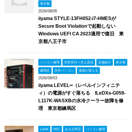
東京都
2026/08/05
iiyama STYLE-13FH052-i7-HMESが
Secure Boot Violationで起動しない
Windows UEFI CA 2023適用で復旧 東
京都八王子市
パソコン修理
世田谷代々木上原店
店舗紹介
東京都
練馬区
自作パソコン
電源が落ちる
2026/08/03
iiyama LEVEL∞（レベルインフィニテ
ィ）の電源がすぐ落ちる ILeDXs-G059-
L117K-WASXBの水冷クーラー故障を修
理 東京都練馬区
LAVIE
NEC
あざみ野店
パソコン修理