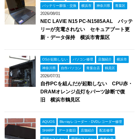
バッテリー膨張・交換
横浜市
神奈川県
青葉区
2026/08/01
NEC LAVIE N15 PC-N1585AAL バッテ
リーが充電されない セキュアブート更
新・データ保持 横浜市青葉区
OSが起動しない
パソコン修理
店舗紹介
横浜市
神奈川県
自作パソコン
青葉台店
鶴見区
2026/07/31
自作PCを組んだが起動しない CPU赤・
DRAMオレンジ点灯をパーツ診断で復
旧 横浜市鶴見区
AQUOS
Blu-rayレコーダー・DVDレコーダー修理
SHARP
データ復旧
店舗紹介
配送修理