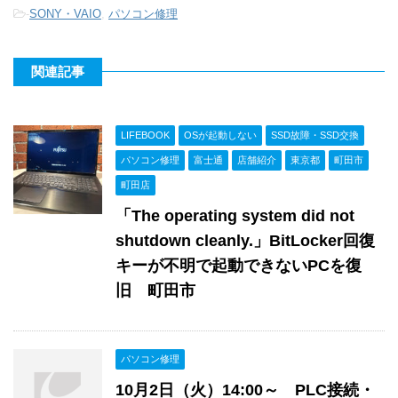
-
SONY・VAIO
,
パソコン修理
関連記事
LIFEBOOK
OSが起動しない
SSD故障・SSD交換
パソコン修理
富士通
店舗紹介
東京都
町田市
町田店
「The operating system did not
shutdown cleanly.」BitLocker回復
キーが不明で起動できないPCを復
旧 町田市
パソコン修理
10月2日（火）14:00～ PLC接続・