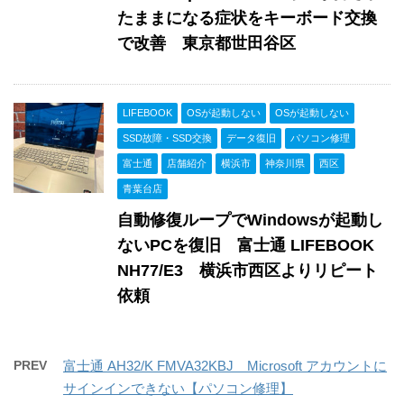
たままになる症状をキーボード交換
で改善 東京都世田谷区
LIFEBOOK
OSが起動しない
OSが起動しない
SSD故障・SSD交換
データ復旧
パソコン修理
富士通
店舗紹介
横浜市
神奈川県
西区
青葉台店
自動修復ループでWindowsが起動し
ないPCを復旧 富士通 LIFEBOOK
NH77/E3 横浜市西区よりリピート
依頼
PREV
富士通 AH32/K FMVA32KBJ Microsoft アカウントに
サインインできない【パソコン修理】