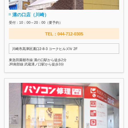
溝の口店（川崎）
受付：10：00～20：00（要予約）
TEL：044-712-0305
川崎市高津区溝口2-8-3 コークヒルズⅣ 2F
東急田園都市線 溝の口駅から徒歩2分
JR南部線 武蔵溝ノ口駅から徒歩3分