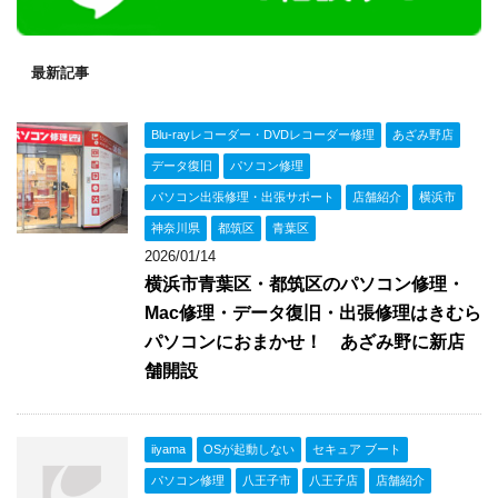
最新記事
Blu-rayレコーダー・DVDレコーダー修理
あざみ野店
データ復旧
パソコン修理
パソコン出張修理・出張サポート
店舗紹介
横浜市
神奈川県
都筑区
青葉区
2026/01/14
横浜市青葉区・都筑区のパソコン修理・
Mac修理・データ復旧・出張修理はきむら
パソコンにおまかせ！ あざみ野に新店
舗開設
iiyama
OSが起動しない
セキュア ブート
パソコン修理
八王子市
八王子店
店舗紹介