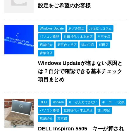
設定をご希望のお客様
Windows Update
あざみ野店
お役立ちコラム
パソコン修理
世田谷代々木上原店
八王子店
店舗紹介
新百合ヶ丘店
溝の口店
町田店
青葉台店
Windows Updateが進まない原因と
は？自分で確認できる基本チェック
項目まとめ
DELL
Inspiron
キーが入力できない
キーボード交換
パソコン修理
世田谷代々木上原店
世田谷区
店舗紹介
東京都
DELL Inspiron 5505 キーが押され