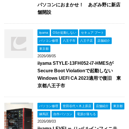
パソコンにおまかせ！ あざみ野に新店
舗開設
iiyama
OSが起動しない
セキュア ブート
パソコン修理
八王子市
八王子店
店舗紹介
東京都
2026/08/05
iiyama STYLE-13FH052-i7-HMESが
Secure Boot Violationで起動しない
Windows UEFI CA 2023適用で復旧 東
京都八王子市
パソコン修理
世田谷代々木上原店
店舗紹介
東京都
練馬区
自作パソコン
電源が落ちる
2026/08/03
iiyama LEVEL∞（レベルインフィニテ