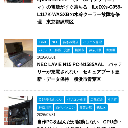
ィ）の電源がすぐ落ちる ILeDXs-G059-
L117K-WASXBの水冷クーラー故障を修
理 東京都練馬区
LAVIE
NEC
あざみ野店
パソコン修理
バッテリー膨張・交換
横浜市
神奈川県
青葉区
2026/08/01
NEC LAVIE N15 PC-N1585AAL バッテ
リーが充電されない セキュアブート更
新・データ保持 横浜市青葉区
OSが起動しない
パソコン修理
店舗紹介
横浜市
神奈川県
自作パソコン
青葉台店
鶴見区
2026/07/31
自作PCを組んだが起動しない CPU赤・