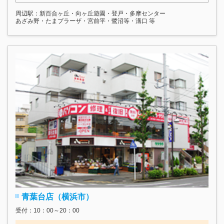
周辺駅：新百合ヶ丘・向ヶ丘遊園・登戸・多摩センター
あざみ野・たまプラーザ・宮前平・鷺沼等・溝口 等
青葉台店（横浜市）
受付：10：00～20：00