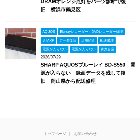
DRAMオレンジ点灯をパーツ診断で復
旧 横浜市鶴見区
AQUOS
Blu-rayレコーダー・DVDレコーダー修理
SHARP
データ復旧
店舗紹介
配送修理
電源が入らない
電源が入らない
青葉台店
2026/07/29
SHARP AQUOSブルーレイ BD-S550 電
源が入らない 録画データを残して復
旧 岡山県から配送修理
トップページ
お問い合わせ