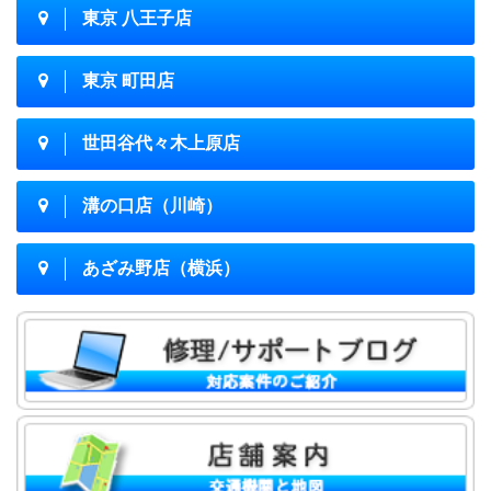
東京 八王子店
東京 町田店
世田谷代々木上原店
溝の口店（川崎）
あざみ野店（横浜）