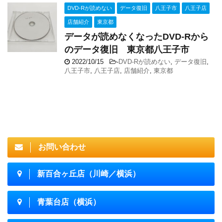
DVD-Rが読めない
データ復旧
八王子市
八王子店
店舗紹介
東京都
データが読めなくなったDVD-Rから
のデータ復旧 東京都八王子市
2022/10/15
-
DVD-Rが読めない
,
データ復旧
,
八王子市
,
八王子店
,
店舗紹介
,
東京都
お問い合わせ
新百合ヶ丘店（川崎／横浜）
青葉台店（横浜）