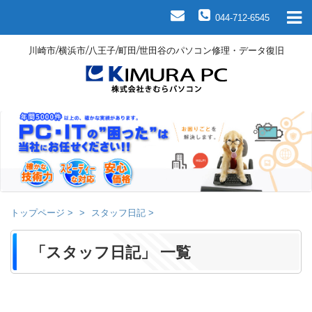
044-712-6545
川崎市/横浜市/八王子/町田/世田谷のパソコン修理・データ復旧
トップページ
>
スタッフ日記
>
「スタッフ日記」 一覧