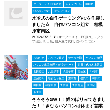
オーダーメイドPC販売
スタッフ日記
町田店
組み立て代行
自作パソコン
水冷式の自作ゲーミングPCを作製し
ました☆ 自作パソコン組立 相模
原市南区
2024/05/13
-
オーダーメイドPC販売
,
スタッ
フ日記
,
町田店
,
組み立て代行
,
自作パソコン
お知らせ
スタッフ日記
データ復旧
パソコン修理
パソコン出張修理・出張サポート
世田谷代々木上原店
世田谷区
八王子市
八王子店
宮前区
川崎市
店舗紹介
新百合ヶ丘店
東京都
横浜市
町田市
町田店
神奈川県
青葉区
青葉台店
高津区
麻生区
そろそろGW！！鯉のぼりみてきまし
た！！きむらパソコンは休まず営業