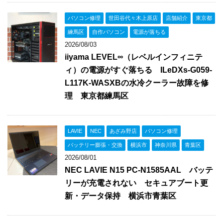
パソコン修理
世田谷代々木上原店
店舗紹介
東京都
練馬区
自作パソコン
電源が落ちる
2026/08/03
iiyama LEVEL∞（レベルインフィニテ
ィ）の電源がすぐ落ちる ILeDXs-G059-
L117K-WASXBの水冷クーラー故障を修
理 東京都練馬区
LAVIE
NEC
あざみ野店
パソコン修理
バッテリー膨張・交換
横浜市
神奈川県
青葉区
2026/08/01
NEC LAVIE N15 PC-N1585AAL バッテ
リーが充電されない セキュアブート更
新・データ保持 横浜市青葉区