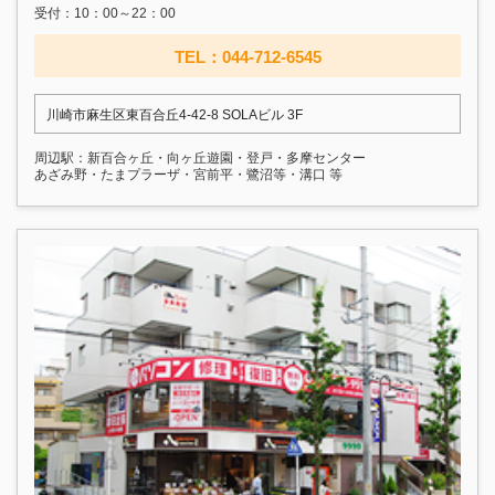
受付：10：00～22：00
TEL：044-712-6545
川崎市麻生区東百合丘4-42-8 SOLAビル 3F
周辺駅：新百合ヶ丘・向ヶ丘遊園・登戸・多摩センター
あざみ野・たまプラーザ・宮前平・鷺沼等・溝口 等