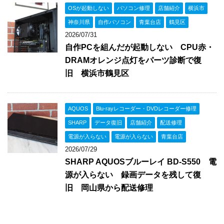
OSが起動しない
パソコン修理
店舗紹介
横浜市
神奈川県
自作パソコン
青葉台店
鶴見区
2026/07/31
自作PCを組んだが起動しない CPU赤・
DRAMオレンジ点灯をパーツ診断で復
旧 横浜市鶴見区
AQUOS
Blu-rayレコーダー・DVDレコーダー修理
SHARP
データ復旧
店舗紹介
配送修理
電源が入らない
電源が入らない
青葉台店
2026/07/29
SHARP AQUOSブルーレイ BD-S550 電
源が入らない 録画データを残して復
旧 岡山県から配送修理