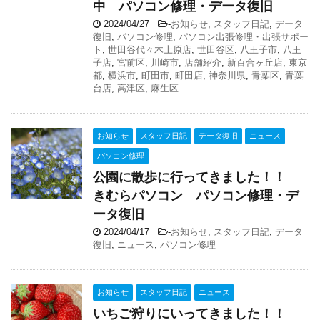
中 パソコン修理・データ復旧
2024/04/27
-
お知らせ
,
スタッフ日記
,
データ
復旧
,
パソコン修理
,
パソコン出張修理・出張サポー
ト
,
世田谷代々木上原店
,
世田谷区
,
八王子市
,
八王
子店
,
宮前区
,
川崎市
,
店舗紹介
,
新百合ヶ丘店
,
東京
都
,
横浜市
,
町田市
,
町田店
,
神奈川県
,
青葉区
,
青葉
台店
,
高津区
,
麻生区
お知らせ
スタッフ日記
データ復旧
ニュース
パソコン修理
公園に散歩に行ってきました！！
きむらパソコン パソコン修理・デ
ータ復旧
2024/04/17
-
お知らせ
,
スタッフ日記
,
データ
復旧
,
ニュース
,
パソコン修理
お知らせ
スタッフ日記
ニュース
いちご狩りにいってきました！！