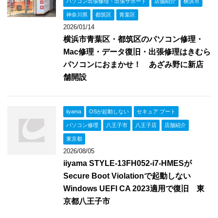
パソコン出張修理・出張サポート
店舗紹介
横浜市
神奈川県
都筑区
青葉区
2026/01/14
横浜市青葉区・都筑区のパソコン修理・
Mac修理・データ復旧・出張修理はきむら
パソコンにおまかせ！ あざみ野に新店
舗開設
iiyama
OSが起動しない
セキュア ブート
パソコン修理
八王子市
八王子店
店舗紹介
東京都
2026/08/05
iiyama STYLE-13FH052-i7-HMESが
Secure Boot Violationで起動しない
Windows UEFI CA 2023適用で復旧 東
京都八王子市