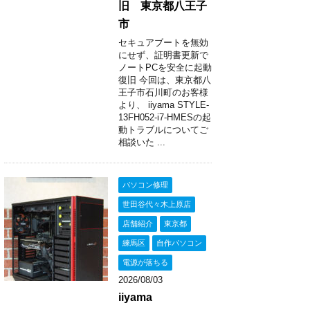
旧 東京都八王子
市
セキュアブートを無効
にせず、証明書更新で
ノートPCを安全に起動
復旧 今回は、東京都八
王子市石川町のお客様
より、 iiyama STYLE-
13FH052-i7-HMESの起
動トラブルについてご
相談いた ...
パソコン修理
世田谷代々木上原店
店舗紹介
東京都
練馬区
自作パソコン
電源が落ちる
2026/08/03
iiyama