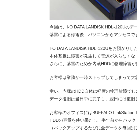
今回は、I-O DATA LANDISK HDL-120U
落雷による停電後、パソコンからアクセスで
I-O DATA LANDISK HDL-120Uをお預か
本体基板に障害が発生して電源が入らなくな
さらに、落雷のためか内蔵HDDに物理障害が
お客様は業務が一時ストップしてしまって大
幸い、内蔵のHDD自体は軽度の物理故障でし
データ復旧は当日中に完了し、翌日には復旧
お客様のオフィスにはBUFFALO LinkStation
HDDの容量を使い果たし、半年前からバッ
（バックアップするたびに全データを毎回別