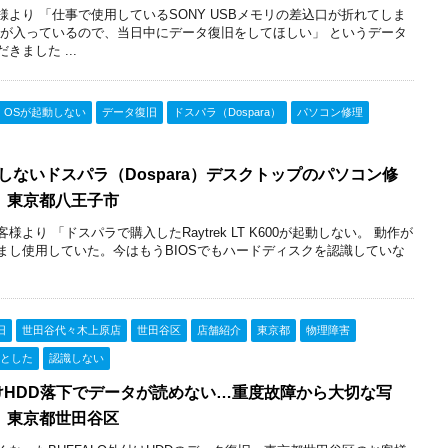
より 「仕事で使用しているSONY USBメモリの差込口が折れてしま
タが入っているので、当日中にデータ復旧をしてほしい」 というデータ
ました ...
OSが起動しない
データ復旧
ドスパラ（Dospara）
パソコン修理
起動しないドスパラ（Dospara）デスクトップのパソコン修
 東京都八王子市
より 「ドスパラで購入したRaytrek LT K600が起動しない。 動作が
まし使用していた。今はもうBIOSでもハードディスクを認識していな
旧
世田谷代々木上原店
世田谷区
店舗紹介
東京都
物理障害
とした
認識しない
付けHDD落下でデータが読めない…重度故障から大切な写
 東京都世田谷区