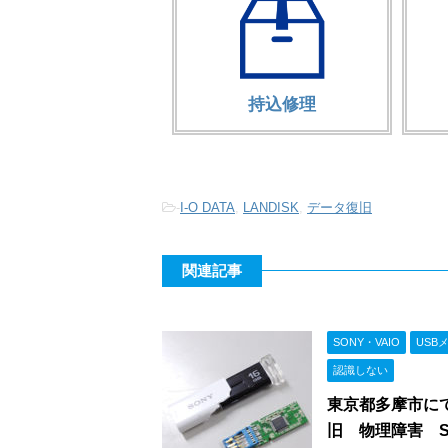
持込修理
-
I-O DATA
,
LANDISK
,
データ復旧
関連記事
SONY・VAIO
USB
認識しない
東京都多摩市にて
旧 物理障害 SO