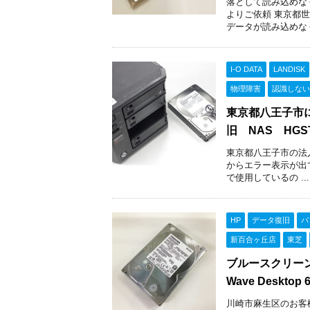
落として読み込めなく
よりご依頼 東京都
データが読み込めなくな
I-O DATA
LANDISK
物理障害
認識しない
東京都八王子市にて
旧 NAS HGST 
東京都八王子市の法人様
からエラー表示が出
で使用しているの ...
HP
データ復旧
パ
新百合ヶ丘店
東芝
ブルースクリーン
Wave Deskto
川崎市麻生区のお客様より 