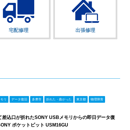
宅配修理
出張修理
メモリ
データ復旧
多摩市
折れた・曲がった
東京都
物理障害
差込口が折れたSONY USBメモリからの即日データ復
NY ポケットビット USM16GU