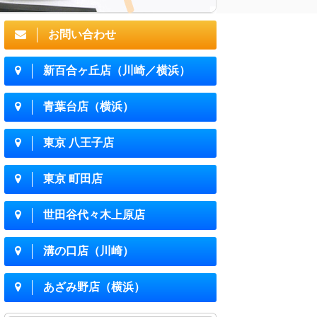
お問い合わせ
新百合ヶ丘店（川崎／横浜）
青葉台店（横浜）
東京 八王子店
東京 町田店
世田谷代々木上原店
溝の口店（川崎）
あざみ野店（横浜）