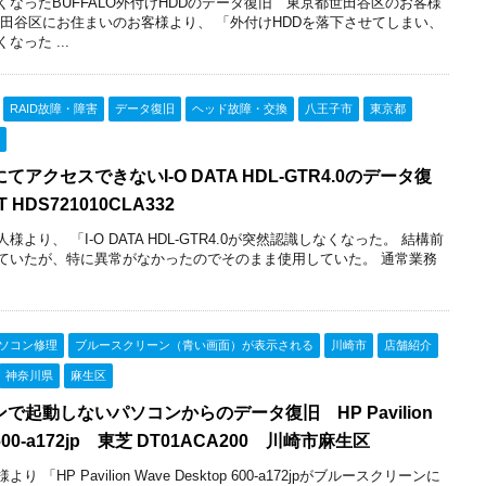
なったBUFFALO外付けHDDのデータ復旧 東京都世田谷区のお客様
世田谷区にお住まいのお客様より、 「外付けHDDを落下させてしまい、
った ...
RAID故障・障害
データ復旧
ヘッド故障・交換
八王子市
東京都
アクセスできないI-O DATA HDL-GTR4.0のデータ復
HDS721010CLA332
より、 「I-O DATA HDL-GTR4.0が突然認識しなくなった。 結構前
ていたが、特に異常がなかったのでそのまま使用していた。 通常業務
ソコン修理
ブルースクリーン（青い画面）が表示される
川崎市
店舗紹介
神奈川県
麻生区
で起動しないパソコンからのデータ復旧 HP Pavilion
p 600-a172jp 東芝 DT01ACA200 川崎市麻生区
「HP Pavilion Wave Desktop 600-a172jpがブルースクリーンに