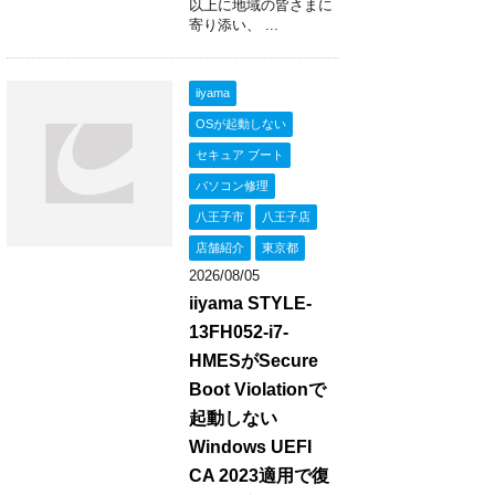
以上に地域の皆さまに
寄り添い、 ...
iiyama
OSが起動しない
セキュア ブート
パソコン修理
八王子市
八王子店
店舗紹介
東京都
2026/08/05
iiyama STYLE-
13FH052-i7-
HMESがSecure
Boot Violationで
起動しない
Windows UEFI
CA 2023適用で復