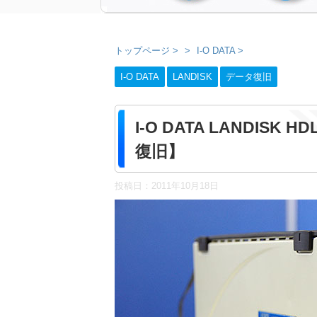
トップページ
>
I-O DATA
>
I-O DATA
LANDISK
データ復旧
I-O DATA LANDIS
復旧】
投稿日：
2011年10月18日