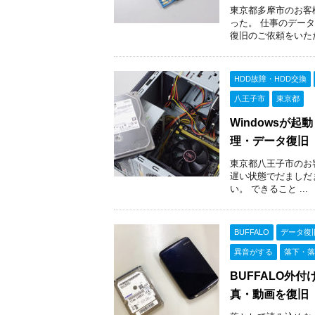
東京都多摩市のお客様
った。 仕事のデー
復旧のご依頼をいただき
HDD故障・HDD交換
八王子市
東京都
Windowsが
理・データ復旧
東京都八王子市のお客様
遅い状態でだましだ
い。 できること ...
BUFFALO
データ復
異音がする
落下・落
BUFFALO外
真・動画を復旧