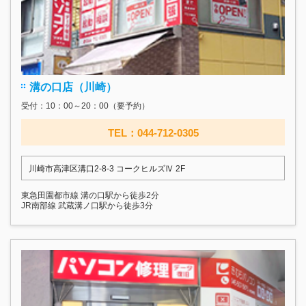
溝の口店（川崎）
受付：10：00～20：00（要予約）
TEL：044-712-0305
川崎市高津区溝口2-8-3 コークヒルズⅣ 2F
東急田園都市線 溝の口駅から徒歩2分
JR南部線 武蔵溝ノ口駅から徒歩3分