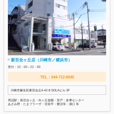
新百合ヶ丘店（川崎市／横浜市）
受付：10：00～22：00
TEL：044-712-6545
川崎市麻生区東百合丘4-42-8 SOLAビル 3F
周辺駅：新百合ヶ丘・向ヶ丘遊園・登戸・多摩センター
あざみ野・たまプラーザ・宮前平・鷺沼等・溝口 等