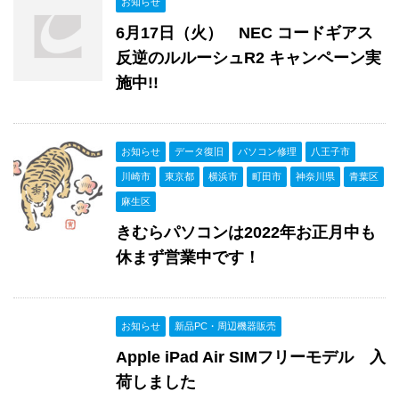
お知らせ
6月17日（火） NEC コードギアス
反逆のルルーシュR2 キャンペーン実
施中!!
お知らせ
データ復旧
パソコン修理
八王子市
川崎市
東京都
横浜市
町田市
神奈川県
青葉区
麻生区
きむらパソコンは2022年お正月中も
休まず営業中です！
お知らせ
新品PC・周辺機器販売
Apple iPad Air SIMフリーモデル 入
荷しました