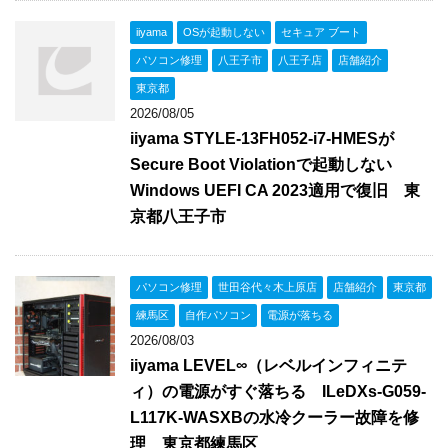
iiyama
OSが起動しない
セキュア ブート
パソコン修理
八王子市
八王子店
店舗紹介
東京都
2026/08/05
iiyama STYLE-13FH052-i7-HMESが
Secure Boot Violationで起動しない
Windows UEFI CA 2023適用で復旧 東
京都八王子市
パソコン修理
世田谷代々木上原店
店舗紹介
東京都
練馬区
自作パソコン
電源が落ちる
2026/08/03
iiyama LEVEL∞（レベルインフィニテ
ィ）の電源がすぐ落ちる ILeDXs-G059-
L117K-WASXBの水冷クーラー故障を修
理 東京都練馬区