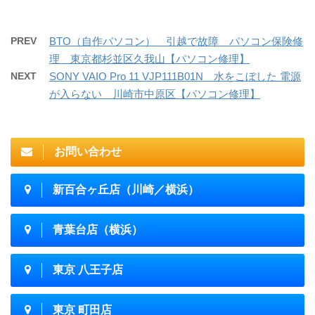
PREV
BTO（自作パソコン） 引越で故障 パソコン保険修
理 東京都杉並区久我山【パソコン修理】
NEXT
SONY VAIO Pro 11 VJP111B01N 水をこぼした 電源
が入らない 川崎市中原区【パソコン修理】
お問い合わせ
新百合ヶ丘店（川崎／横浜）
青葉台店（横浜）
東京 八王子店
東京 町田店