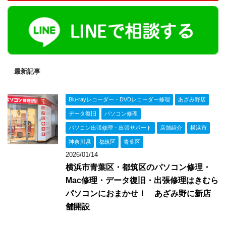
最新記事
Blu-rayレコーダー・DVDレコーダー修理
あざみ野店
データ復旧
パソコン修理
パソコン出張修理・出張サポート
店舗紹介
横浜市
神奈川県
都筑区
青葉区
2026/01/14
横浜市青葉区・都筑区のパソコン修理・
Mac修理・データ復旧・出張修理はきむら
パソコンにおまかせ！ あざみ野に新店
舗開設