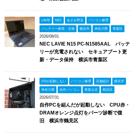
LAVIE
NEC
あざみ野店
パソコン修理
バッテリー膨張・交換
横浜市
神奈川県
青葉区
2026/08/01
NEC LAVIE N15 PC-N1585AAL バッテ
リーが充電されない セキュアブート更
新・データ保持 横浜市青葉区
OSが起動しない
パソコン修理
店舗紹介
横浜市
神奈川県
自作パソコン
青葉台店
鶴見区
2026/07/31
自作PCを組んだが起動しない CPU赤・
DRAMオレンジ点灯をパーツ診断で復
旧 横浜市鶴見区