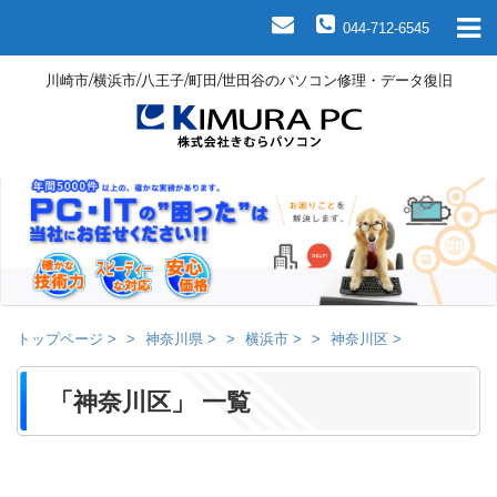
044-712-6545
川崎市/横浜市/八王子/町田/世田谷のパソコン修理・データ復旧
トップページ
>
神奈川県
>
横浜市
>
神奈川区
>
「神奈川区」 一覧