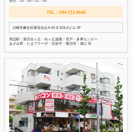
受付：10：00～22：00
TEL：044-712-6545
川崎市麻生区東百合丘4-42-8 SOLAビル 3F
周辺駅：新百合ヶ丘・向ヶ丘遊園・登戸・多摩センター
あざみ野・たまプラーザ・宮前平・鷺沼等・溝口 等