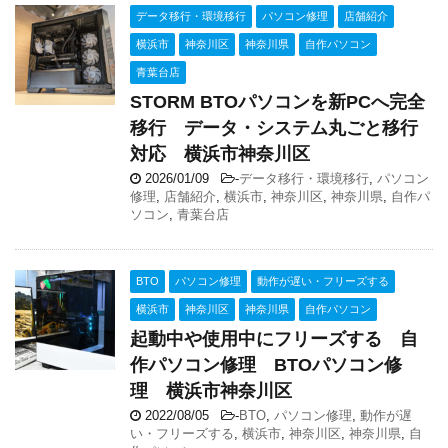
データ移行・環境移行
パソコン修理
店舗紹介
横浜市
神奈川区
神奈川県
自作パソコン
青葉台店
STORM BTOパソコンを新PCへ完全
移行 データ・システム丸ごと移行
対応 横浜市神奈川区
2026/01/09
-
データ移行・環境移行
,
パソコン
修理
,
店舗紹介
,
横浜市
,
神奈川区
,
神奈川県
,
自作パ
ソコン
,
青葉台店
BTO
パソコン修理
動作が遅い・フリーズする
横浜市
神奈川区
神奈川県
自作パソコン
起動中や使用中にフリーズする 自
作パソコン修理 BTOパソコン修
理 横浜市神奈川区
2022/08/05
-
BTO
,
パソコン修理
,
動作が遅
い・フリーズする
,
横浜市
,
神奈川区
,
神奈川県
,
自