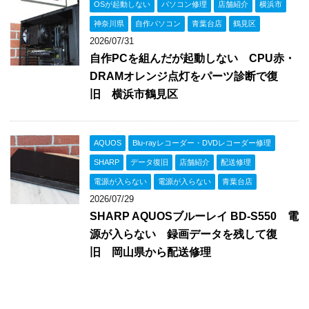
OSが起動しない
パソコン修理
店舗紹介
横浜市
神奈川県
自作パソコン
青葉台店
鶴見区
2026/07/31
自作PCを組んだが起動しない CPU赤・
DRAMオレンジ点灯をパーツ診断で復
旧 横浜市鶴見区
AQUOS
Blu-rayレコーダー・DVDレコーダー修理
SHARP
データ復旧
店舗紹介
配送修理
電源が入らない
電源が入らない
青葉台店
2026/07/29
SHARP AQUOSブルーレイ BD-S550 電
源が入らない 録画データを残して復
旧 岡山県から配送修理