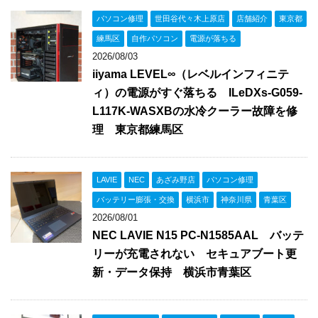
パソコン修理
世田谷代々木上原店
店舗紹介
東京都
練馬区
自作パソコン
電源が落ちる
2026/08/03
iiyama LEVEL∞（レベルインフィニテ
ィ）の電源がすぐ落ちる ILeDXs-G059-
L117K-WASXBの水冷クーラー故障を修
理 東京都練馬区
LAVIE
NEC
あざみ野店
パソコン修理
バッテリー膨張・交換
横浜市
神奈川県
青葉区
2026/08/01
NEC LAVIE N15 PC-N1585AAL バッテ
リーが充電されない セキュアブート更
新・データ保持 横浜市青葉区