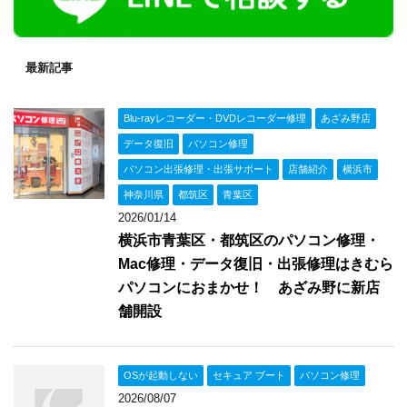
最新記事
Blu-rayレコーダー・DVDレコーダー修理
あざみ野店
データ復旧
パソコン修理
パソコン出張修理・出張サポート
店舗紹介
横浜市
神奈川県
都筑区
青葉区
2026/01/14
横浜市青葉区・都筑区のパソコン修理・
Mac修理・データ復旧・出張修理はきむら
パソコンにおまかせ！ あざみ野に新店
舗開設
OSが起動しない
セキュア ブート
パソコン修理
2026/08/07