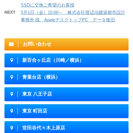
SSDに交換ご希望のお客様
NEXT
5月1日（金）15:00～ 株式会社渡辺治建築都市設計
事務所 様 AppleデスクトップPC データ復旧
お問い合わせ
新百合ヶ丘店（川崎／横浜）
青葉台店（横浜）
東京 八王子店
東京 町田店
世田谷代々木上原店