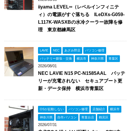
iiyama LEVEL∞（レベルインフィニテ
ィ）の電源がすぐ落ちる ILeDXs-G059-
L117K-WASXBの水冷クーラー故障を修
理 東京都練馬区
LAVIE
NEC
あざみ野店
パソコン修理
バッテリー膨張・交換
横浜市
神奈川県
青葉区
2026/08/01
NEC LAVIE N15 PC-N1585AAL バッテ
リーが充電されない セキュアブート更
新・データ保持 横浜市青葉区
OSが起動しない
パソコン修理
店舗紹介
横浜市
神奈川県
自作パソコン
青葉台店
鶴見区
2026/07/31