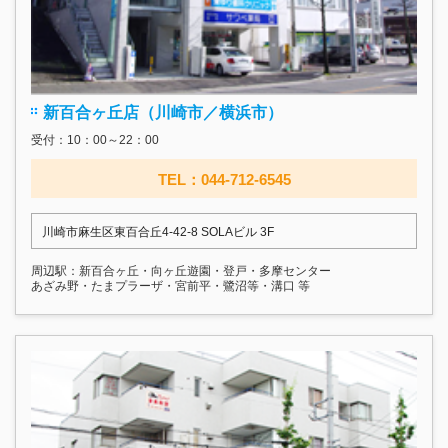
新百合ヶ丘店（川崎市／横浜市）
受付：10：00～22：00
TEL：044-712-6545
川崎市麻生区東百合丘4-42-8 SOLAビル 3F
周辺駅：新百合ヶ丘・向ヶ丘遊園・登戸・多摩センター
あざみ野・たまプラーザ・宮前平・鷺沼等・溝口 等