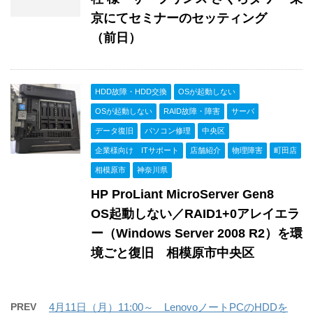
京にてセミナーのセッティング
（前日）
HDD故障・HDD交換
OSが起動しない
OSが起動しない
RAID故障・障害
サーバ
データ復旧
パソコン修理
中央区
企業様向け ITサポート
店舗紹介
物理障害
町田店
相模原市
神奈川県
HP ProLiant MicroServer Gen8
OS起動しない／RAID1+0アレイエラ
ー（Windows Server 2008 R2）を環
境ごと復旧 相模原市中央区
PREV
4月11日（月）11:00～ LenovoノートPCのHDDを