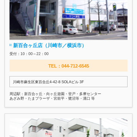
新百合ヶ丘店（川崎市／横浜市）
受付：10：00～22：00
TEL：044-712-6545
川崎市麻生区東百合丘4-42-8 SOLAビル 3F
周辺駅：新百合ヶ丘・向ヶ丘遊園・登戸・多摩センター
あざみ野・たまプラーザ・宮前平・鷺沼等・溝口 等