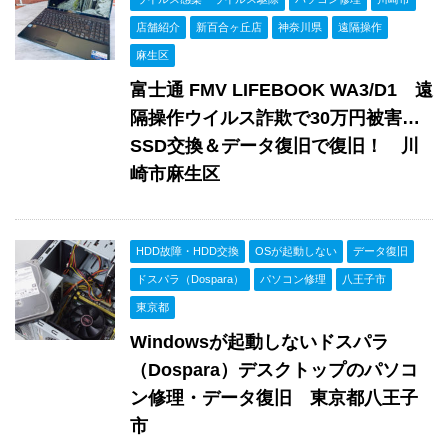
店舗紹介
新百合ヶ丘店
神奈川県
遠隔操作
麻生区
富士通 FMV LIFEBOOK WA3/D1 遠
隔操作ウイルス詐欺で30万円被害…
SSD交換＆データ復旧で復旧！ 川
崎市麻生区
HDD故障・HDD交換
OSが起動しない
データ復旧
ドスパラ（Dospara）
パソコン修理
八王子市
東京都
Windowsが起動しないドスパラ
（Dospara）デスクトップのパソコ
ン修理・データ復旧 東京都八王子
市