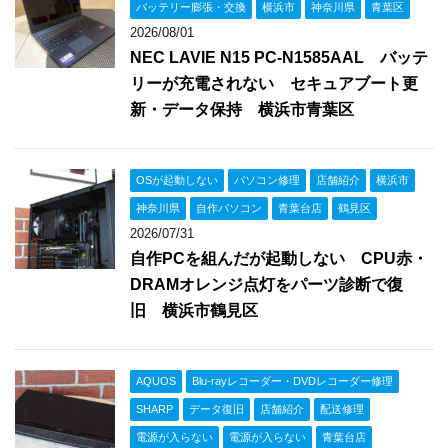
バッテリー膨張・交換
横浜市
神奈川県
青葉区
2026/08/01
NEC LAVIE N15 PC-N1585AAL バッテ
リーが充電されない セキュアブート更
新・データ保持 横浜市青葉区
OSが起動しない
パソコン修理
店舗紹介
横浜市
神奈川県
自作パソコン
青葉台店
鶴見区
2026/07/31
自作PCを組んだが起動しない CPU赤・
DRAMオレンジ点灯をパーツ診断で復
旧 横浜市鶴見区
AQUOS
Blu-rayレコーダー・DVDレコーダー修理
SHARP
データ復旧
店舗紹介
配送修理
電源が入らない
電源が入らない
青葉台店