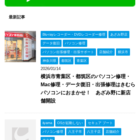
最新記事
Blu-rayレコーダー・DVDレコーダー修理
あざみ野店
データ復旧
パソコン修理
パソコン出張修理・出張サポート
店舗紹介
横浜市
神奈川県
都筑区
青葉区
2026/01/14
横浜市青葉区・都筑区のパソコン修理・
Mac修理・データ復旧・出張修理はきむら
パソコンにおまかせ！ あざみ野に新店
舗開設
iiyama
OSが起動しない
セキュア ブート
パソコン修理
八王子市
八王子店
店舗紹介