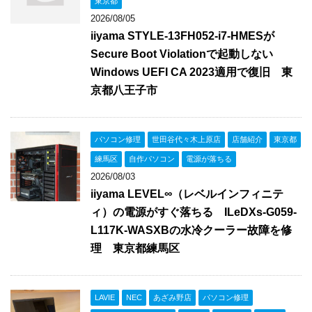
東京都
2026/08/05
iiyama STYLE-13FH052-i7-HMESが
Secure Boot Violationで起動しない
Windows UEFI CA 2023適用で復旧 東
京都八王子市
パソコン修理
世田谷代々木上原店
店舗紹介
東京都
練馬区
自作パソコン
電源が落ちる
2026/08/03
iiyama LEVEL∞（レベルインフィニテ
ィ）の電源がすぐ落ちる ILeDXs-G059-
L117K-WASXBの水冷クーラー故障を修
理 東京都練馬区
LAVIE
NEC
あざみ野店
パソコン修理