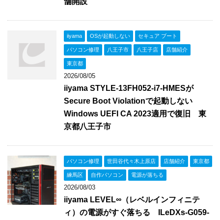
舗開設
iiyama
OSが起動しない
セキュア ブート
パソコン修理
八王子市
八王子店
店舗紹介
東京都
2026/08/05
iiyama STYLE-13FH052-i7-HMESが
Secure Boot Violationで起動しない
Windows UEFI CA 2023適用で復旧 東
京都八王子市
パソコン修理
世田谷代々木上原店
店舗紹介
東京都
練馬区
自作パソコン
電源が落ちる
2026/08/03
iiyama LEVEL∞（レベルインフィニテ
ィ）の電源がすぐ落ちる ILeDXs-G059-