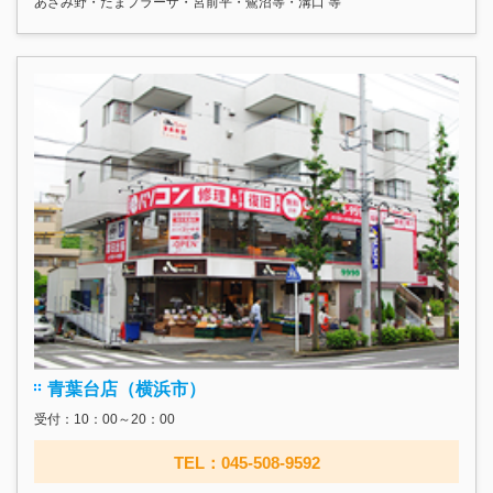
あざみ野・たまプラーザ・宮前平・鷺沼等・溝口 等
青葉台店（横浜市）
受付：10：00～20：00
TEL：045-508-9592