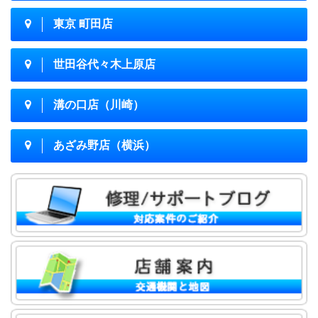
東京 町田店
世田谷代々木上原店
溝の口店（川崎）
あざみ野店（横浜）