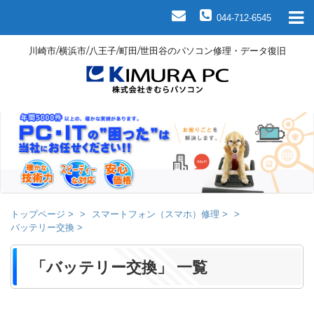
044-712-6545
川崎市/横浜市/八王子/町田/世田谷のパソコン修理・データ復旧
トップページ
>
スマートフォン（スマホ）修理
>
バッテリー交換
>
「バッテリー交換」 一覧