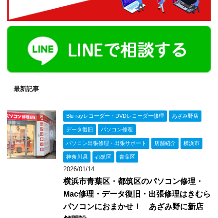
最新記事
Blu-rayレコーダー・DVDレコーダー修理
あざみ野店
データ復旧
パソコン修理
パソコン出張修理・出張サポート
店舗紹介
横浜市
神奈川県
都筑区
青葉区
2026/01/14
横浜市青葉区・都筑区のパソコン修理・
Mac修理・データ復旧・出張修理はきむら
パソコンにおまかせ！ あざみ野に新店