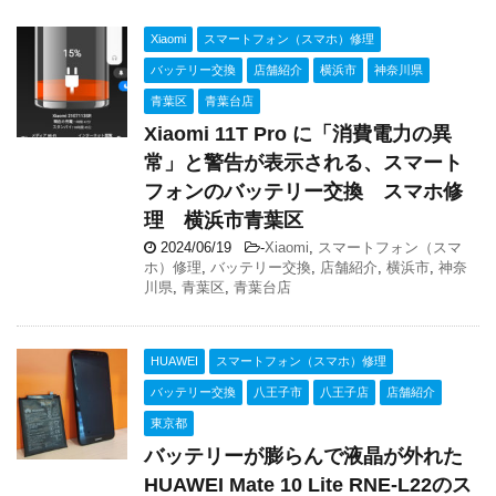
Xiaomi
スマートフォン（スマホ）修理
バッテリー交換
店舗紹介
横浜市
神奈川県
青葉区
青葉台店
Xiaomi 11T Pro に「消費電力の異
常」と警告が表示される、スマート
フォンのバッテリー交換 スマホ修
理 横浜市青葉区
2024/06/19
-
Xiaomi
,
スマートフォン（スマ
ホ）修理
,
バッテリー交換
,
店舗紹介
,
横浜市
,
神奈
川県
,
青葉区
,
青葉台店
HUAWEI
スマートフォン（スマホ）修理
バッテリー交換
八王子市
八王子店
店舗紹介
東京都
バッテリーが膨らんで液晶が外れた
HUAWEI Mate 10 Lite RNE-L22のス