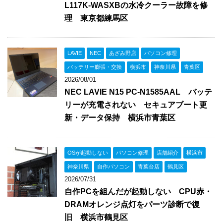
L117K-WASXBの水冷クーラー故障を修
理 東京都練馬区
LAVIE
NEC
あざみ野店
パソコン修理
バッテリー膨張・交換
横浜市
神奈川県
青葉区
2026/08/01
NEC LAVIE N15 PC-N1585AAL バッテ
リーが充電されない セキュアブート更
新・データ保持 横浜市青葉区
OSが起動しない
パソコン修理
店舗紹介
横浜市
神奈川県
自作パソコン
青葉台店
鶴見区
2026/07/31
自作PCを組んだが起動しない CPU赤・
DRAMオレンジ点灯をパーツ診断で復
旧 横浜市鶴見区