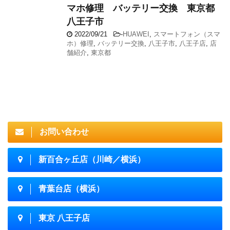
マホ修理 バッテリー交換 東京都
八王子市
2022/09/21
-
HUAWEI
,
スマートフォン（スマ
ホ）修理
,
バッテリー交換
,
八王子市
,
八王子店
,
店
舗紹介
,
東京都
お問い合わせ
新百合ヶ丘店（川崎／横浜）
青葉台店（横浜）
東京 八王子店